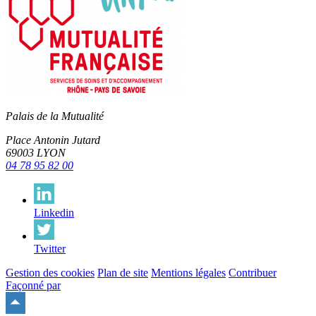
Palais de la Mutualité
Place Antonin Jutard
69003 LYON
04 78 95 82 00
Linkedin
Twitter
Gestion des cookies
Plan de site
Mentions légales
Contribuer
Façonné par
Remonter
en