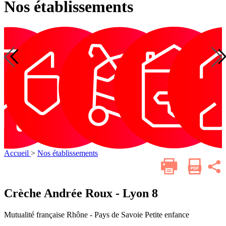
Nos établissements
Optique
Petite
Services
Audition
D
Audition
Dentaire
Optique
Petite
enfance
de
enfance
soins
infirmiers
à
domicile
Accueil
>
Nos établissements
Imprimer
Parta
cette
sur
les
page
résea
Crèche Andrée Roux - Lyon 8
socia
Mutualité française Rhône - Pays de Savoie
Petite enfance