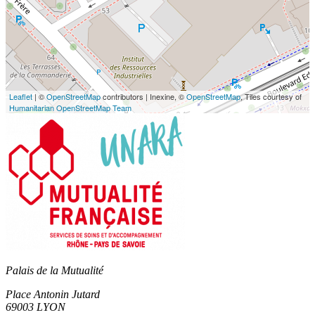
Leaflet
| ©
OpenStreetMap
contributors | Inexine, ©
OpenStreetMap
, Tiles courtesy of
Humanitarian OpenStreetMap Team
Palais de la Mutualité
Place Antonin Jutard
69003 LYON