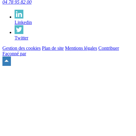
04 78 95 82 00
Linkedin
Twitter
Gestion des cookies
Plan de site
Mentions légales
Contribuer
Façonné par
Remonter
en
haut
du
site