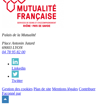
Palais de la Mutualité
Place Antonin Jutard
69003 LYON
04 78 95 82 00
Linkedin
Twitter
Gestion des cookies
Plan de site
Mentions légales
Contribuer
Façonné par
Remonter
en
haut