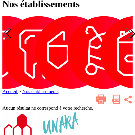
Nos établissements
Optique
Petite
Services
Audition
ices
Audition
Dentaire
Optique
Petite
enfance
de
oins
enfanc
soins
miers
infirmiers
à
cile
domicile
Accueil
>
Nos établissements
Imprimer
Parta
cette
sur
les
page
Aucun résultat ne correspond à votre recherche.
résea
socia