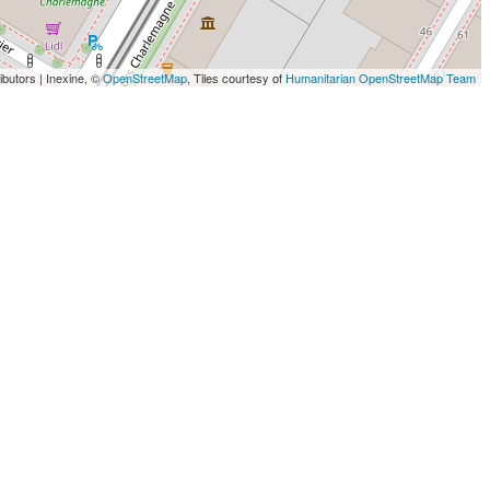
ibutors | Inexine, ©
OpenStreetMap
, Tiles courtesy of
Humanitarian OpenStreetMap Team