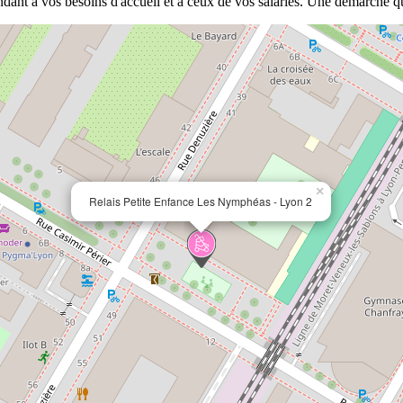
ant à vos besoins d'accueil et à ceux de vos salariés. Une démarche q
×
Relais Petite Enfance Les Nymphéas - Lyon 2