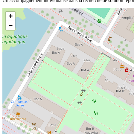
Un accompagnement individualisé dans la recherche de solution répond
+
−