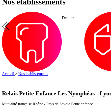
Nos établissements
Optique
Petite
taire
Optique
enfance
Accueil
>
Nos établissements
Relais Petite Enfance Les Nymphéas - Lyo
Mutualité française Rhône - Pays de Savoie
Petite enfance