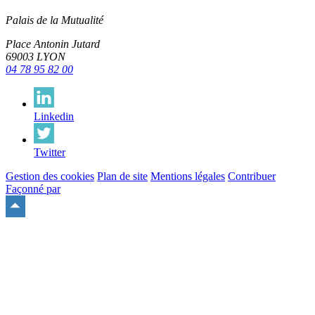
Palais de la Mutualité
Place Antonin Jutard
69003 LYON
04 78 95 82 00
Linkedin
Twitter
Gestion des cookies
Plan de site
Mentions légales
Contribuer
Façonné par
Remonter
en
haut
du
site