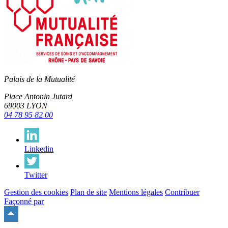
Palais de la Mutualité
Place Antonin Jutard
69003 LYON
04 78 95 82 00
Linkedin
Twitter
Gestion des cookies
Plan de site
Mentions légales
Contribuer
Façonné par
Remonter
en